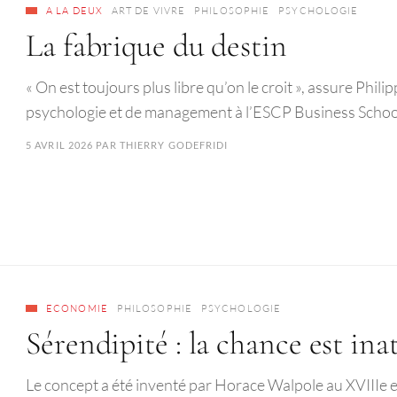
A LA DEUX
ART DE VIVRE
PHILOSOPHIE
PSYCHOLOGIE
La fabrique du destin
« On est toujours plus libre qu’on le croit », assure Phili
psychologie et de management à l’ESCP Business School
5 AVRIL 2026
PAR
THIERRY GODEFRIDI
ECONOMIE
PHILOSOPHIE
PSYCHOLOGIE
Sérendipité : la chance est in
Le concept a été inventé par Horace Walpole au XVIIIe et