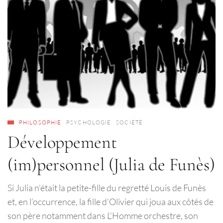
PHILOSOPHIE
PSYCHOLOGIE
SOCIÉTÉ
Développement
(im)personnel (Julia de Funès)
Si Julia n’était la petite-fille du regretté Louis de Funès
et, en l’occurrence, la fille d’Olivier qui joua aux côtés de
son père notamment dans L’Homme orchestre, son