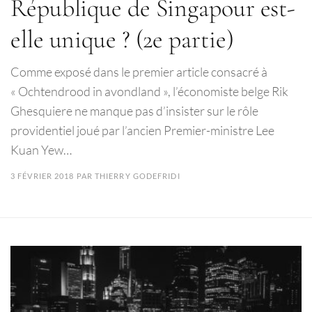
République de Singapour est-
elle unique ? (2e partie)
Comme exposé dans le premier article consacré à
« Ochtendrood in avondland », l’économiste belge Rik
Ghesquiere ne manque pas d’insister sur le rôle
providentiel joué par l’ancien Premier-ministre Lee
Kuan Yew…
3 FÉVRIER 2018
PAR
THIERRY GODEFRIDI