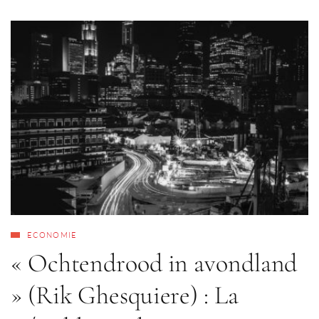
ECONOMIE
« Ochtendrood in avondland
» (Rik Ghesquiere) : La