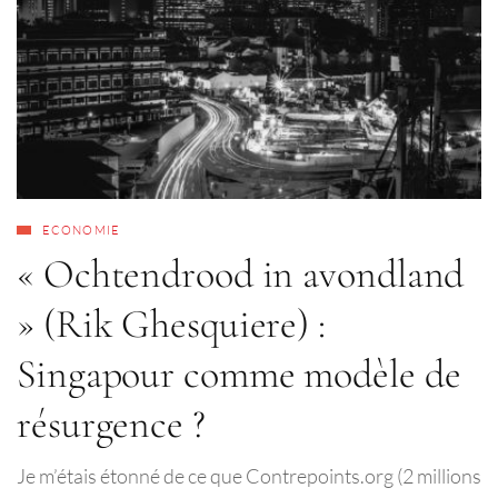
ECONOMIE
« Ochtendrood in avondland
» (Rik Ghesquiere) :
Singapour comme modèle de
résurgence ?
Je m’étais étonné de ce que Contrepoints.org (2 millions