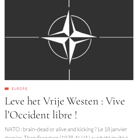
EUROPE
Leve het Vrije Westen : Vive
l’Occident libre !
NATO : brain-dead or alive and kicking ? Le 18 janvier
dernier, Theo Francken (1978, N-VA) avait été invité à