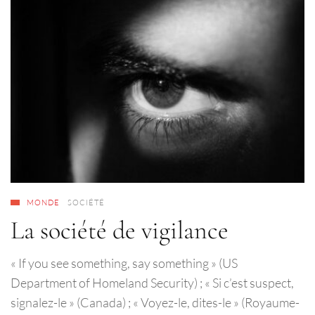
MONDE
SOCIÉTÉ
La société de vigilance
« If you see something, say something » (US
Department of Homeland Security) ; « Si c’est suspect,
signalez-le » (Canada) ; « Voyez-le, dites-le » (Royaume-