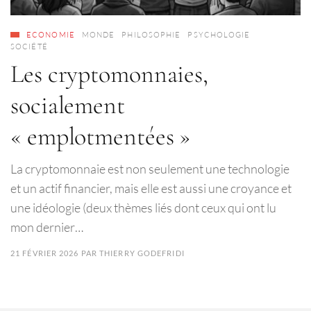
ECONOMIE
MONDE
PHILOSOPHIE
PSYCHOLOGIE
SOCIÉTÉ
Les cryptomonnaies,
socialement
« emplotmentées »
La cryptomonnaie est non seulement une technologie
et un actif financier, mais elle est aussi une croyance et
une idéologie (deux thèmes liés dont ceux qui ont lu
mon dernier…
21 FÉVRIER 2026
PAR
THIERRY GODEFRIDI