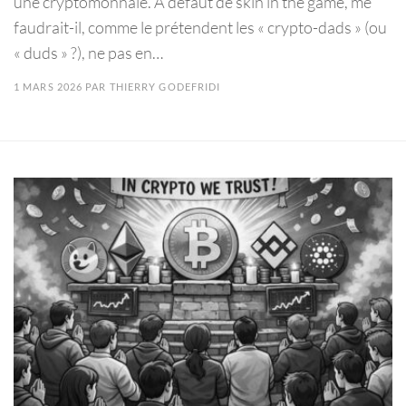
une cryptomonnaie. A défaut de skin in the game, me
faudrait-il, comme le prétendent les « crypto-dads » (ou
« duds » ?), ne pas en…
1 MARS 2026
PAR
THIERRY GODEFRIDI