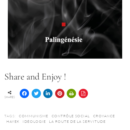
Share and Enjoy !
SHARES
TAGS:
COMMUNISME
CONTRÔLE SOCIAL
CROYANCE
HAYEK
IDÉOLOGIE
LA ROUTE DE LA SERVITUDE