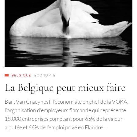
BELGIQUE
ECONOMIE
La Belgique peut mieux faire
Bart Van Craeynest, l’économiste en chef de la VOKA,
l’organisation d’employeurs flamande qui représente
18.000 entreprises comptant pour 65% de la valeur
ajoutée et 66% de l’emploi privé en Flandre…