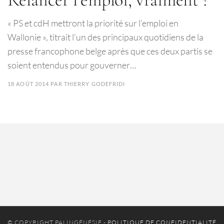
« PS et cdH mettront la priorité sur l’emploi en
Wallonie », titrait l’un des principaux quotidiens de la
presse francophone belge après que ces deux partis se
soient entendus pour gouverner…
18 AOÛT 2014
PAR
THIERRY GODEFRIDI
© COPYRIGHT PALINGÉNÉSIE -
POLITIQUE DE CONFIDENTIALITÉ