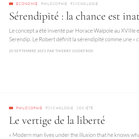
ECONOMIE
PHILOSOPHIE
PSYCHOLOGIE
Sérendipité : la chance est in
Le concept a été inventé par Horace Walpole au XVIIIe et
Serendip. Le Robert définit la sérendipité comme une « 
20 SEPTEMBRE 2025
PAR
THIERRY GODEFRIDI
PHILOSOPHIE
PSYCHOLOGIE
SOCIÉTÉ
Le vertige de la liberté
« Modern man lives under the illusion that he knows wha