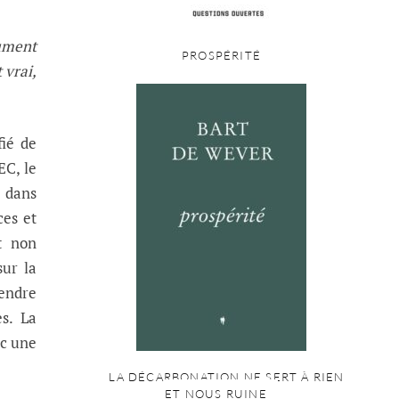
gument
PROSPÉRITÉ
 vrai,
fié de
EC, le
 dans
ces et
t non
sur la
rendre
es. La
ec une
LA DÉCARBONATION NE SERT À RIEN
ET NOUS RUINE