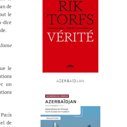
 an de
out le
à-dire
nde.
alisme
que le
utions
AZERBAÏDJAN
ec un
utions
 Paris
iel de