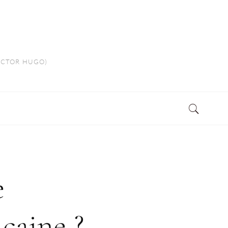
VICTOR HUGO)
e
caine ?