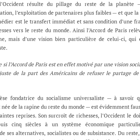
 l’Occident résulte du pillage du reste de la planète 
ation, l’exploitation de partenaires plus faibles — et que la
médier est le transfert immédiat et sans condition d’une fr
esses vers le reste du monde. Ainsi l’Accord de Paris relèv
e, mais d’une vision bien particulière de celui-ci, qui 
ste.
i l’Accord de Paris est en effet motivé par une vision socia
injuste de la part des Américains de refuser le partage de
èse fondatrice du socialisme universaliste — à savoir 
st née de la rapine du reste du monde — est évidemment faus
ntes reprises. Son surcroît de richesses, l’Occident le doi
uis cinq siècles à un système économique particulie
e ses alternatives, socialistes ou de subsistance. Du reste,