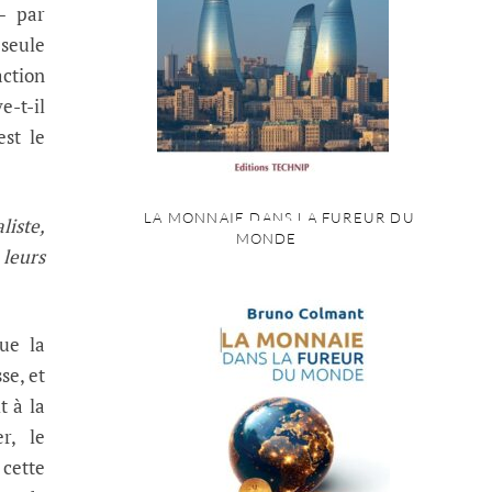
— par
 seule
action
e-t-il
est le
LA MONNAIE DANS LA FUREUR DU
liste,
MONDE
 leurs
que la
se, et
t à la
r, le
 cette