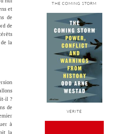
rd’hui
THE COMING STORM
ens et
ins de
ord de
térêts
 de la
ersion
allons
t-il ?
ons de
VÉRITÉ
remier
uer à
it la