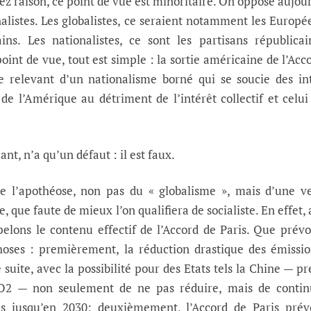
ez raison, ce point de vue est minoritaire. On oppose aujou
nalistes. Les globalistes, ce seraient notamment les Europé
ns. Les nationalistes, ce sont les partisans républica
point de vue, tout est simple : la sortie américaine de l’Acc
te relevant d’un nationalisme borné qui se soucie des in
 l’Amérique au détriment de l’intérêt collectif et celui
ant, n’a qu’un défaut : il est faux.
e l’apothéose, non pas du « globalisme », mais d’une v
, que faute de mieux l’on qualifiera de socialiste. En effet, 
elons le contenu effectif de l’Accord de Paris. Que prévoi
hoses : premièrement, la réduction drastique des émissi
suite, avec la possibilité pour des Etats tels la Chine — p
O2 — non seulement de ne pas réduire, mais de contin
s jusqu’en 2030; deuxièmement, l’Accord de Paris prévo