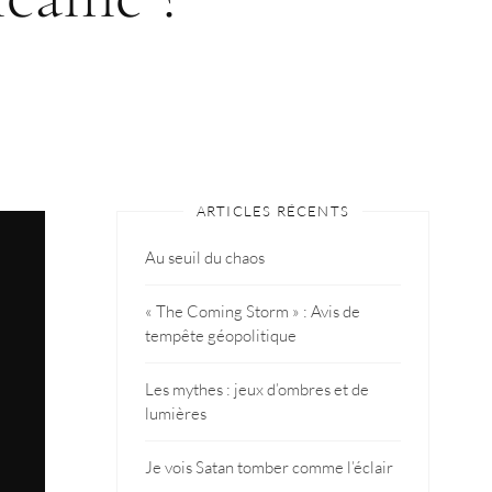
ARTICLES RÉCENTS
Au seuil du chaos
« The Coming Storm » : Avis de
tempête géopolitique
Les mythes : jeux d’ombres et de
lumières
Je vois Satan tomber comme l’éclair