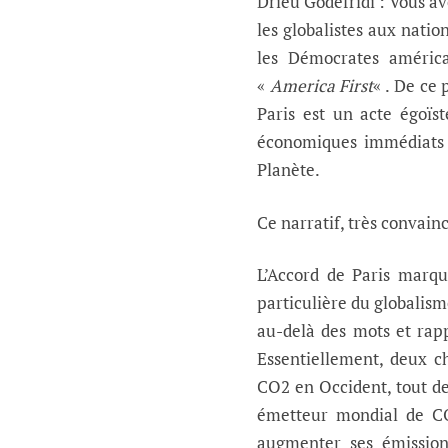
Drieu Godefridi : Vous av
les globalistes aux natio
les Démocrates américai
«
America First
« . De ce 
Paris est un acte égoïs
économiques immédiats de
Planète.
Ce narratif, très convainc
L’Accord de Paris marqu
particulière du globalisme
au-delà des mots et rapp
Essentiellement, deux c
CO2 en Occident, tout de 
émetteur mondial de C
augmenter ses émission