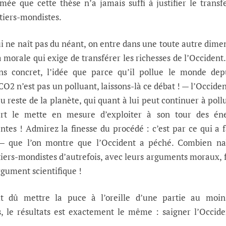
umée que cette thèse n’a jamais suffi à justifier le transf
 tiers-mondistes.
ui ne naît pas du néant, on entre dans une toute autre dime
la morale qui exige de transférer les richesses de l’Occident.
ons concret, l’idée que parce qu’il pollue le monde dep
2 n’est pas un polluant, laissons-là ce débat ! — l’Occiden
u reste de la planète, qui quant à lui peut continuer à pollu
rt le mette en mesure d’exploiter à son tour des éne
ntes ! Admirez la finesse du procédé : c’est par ce qui a f
 — que l’on montre que l’Occident a péché. Combien naï
tiers-mondistes d’autrefois, avec leurs arguments moraux, 
rgument scientifique !
ait dû mettre la puce à l’oreille d’une partie au moin
s, le résultats est exactement le même : saigner l’Occid