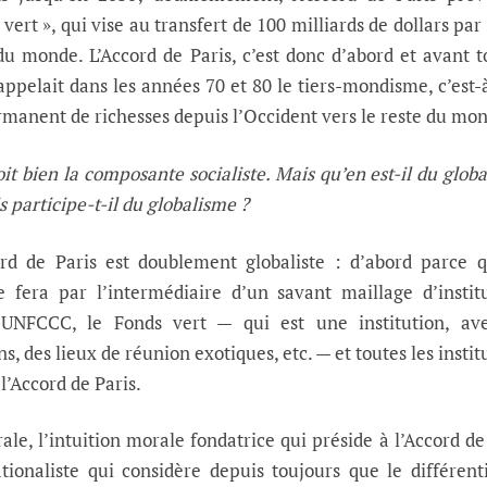
vert », qui vise au transfert de 100 milliards de dollars par
 du monde. L’Accord de Paris, c’est donc d’abord et avant t
appelait dans les années 70 et 80 le tiers-mondisme, c’est-
rmanent de richesses depuis l’Occident vers le reste du mo
it bien la composante socialiste. Mais qu’en est-il du glob
s participe-t-il du globalisme ?
ord de Paris est doublement globaliste : d’abord parce 
e fera par l’intermédiaire d’un savant maillage d’instit
 l’UNFCCC, le Fonds vert — qui est une institution, av
ons, des lieux de réunion exotiques, etc. — et toutes les instit
l’Accord de Paris.
le, l’intuition morale fondatrice qui préside à l’Accord de
ationaliste qui considère depuis toujours que le différent