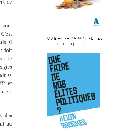
ert de
nsion.
 C’est
QUE FAIRE DE NOS ÉLITES
uis si
POLITIQUES ?
t doit
er, le
rgies
ait sa
fs et
face à
s des
ent au