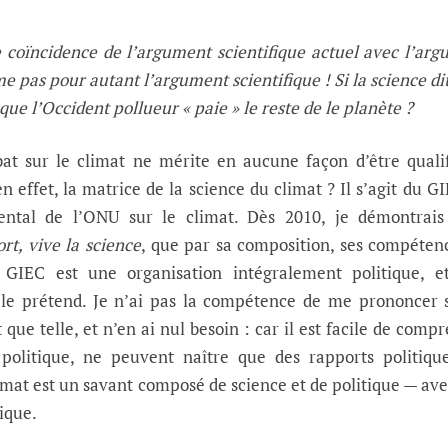
 coïncidence de l’argument scientifique actuel avec l’ar
e pas pour autant l’argument scientifique ! Si la science dit
t que l’Occident pollueur « paie » le reste de le planète ?
bat sur le climat ne mérite en aucune façon d’être quali
en effet, la matrice de la science du climat ? Il s’agit du GI
ntal de l’ONU sur le climat. Dès 2010, je démontrais
rt, vive la science
, que par sa composition, ses compéten
 GIEC est une organisation intégralement politique, e
 le prétend. Je n’ai pas la compétence de me prononcer 
 que telle, et n’en ai nul besoin : car il est facile de comp
politique, ne peuvent naître que des rapports politiqu
limat est un savant composé de science et de politique — av
ique.