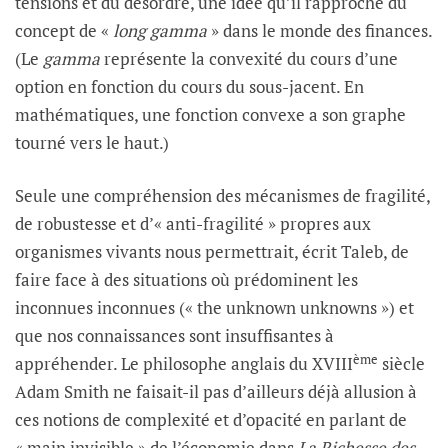
tensions et du désordre, une idée qu’il rapproche du
concept de «
long gamma
» dans le monde des finances.
(Le
gamma
représente la convexité du cours d’une
option en fonction du cours du sous-jacent. En
mathématiques, une fonction convexe a son graphe
tourné vers le haut.)
Seule une compréhension des mécanismes de fragilité,
de robustesse et d’« anti-fragilité » propres aux
organismes vivants nous permettrait, écrit Taleb, de
faire face à des situations où prédominent les
inconnues inconnues (« the unknown unknowns ») et
que nos connaissances sont insuffisantes à
ème
appréhender. Le philosophe anglais du XVIII
siècle
Adam Smith ne faisait-il pas d’ailleurs déjà allusion à
ces notions de complexité et d’opacité en parlant de
« main invisible » de l’économie dans
La Richesse des