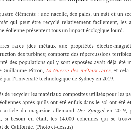
uatre éléments : une nacelle, des pales, un mât et un so
ât qui peut être recyclé relativement facilement, les 
une éolienne présentent tous un impact écologique lourd.
erres rares (des métaux aux propriétés électro-magnét
truction des turbines) comporte des répercussions terrible
anté des populations qui y sont exposées avait déjà été 
de Guillaume Pitron,
La Guerre des métaux rares
, et cela 
ié par l’Université technologique de Sydney en 2019.
tés de recycler les matériaux composites utilisés pour les pa
 éoliennes après qu’ils ont été enfuis dans le sol ont été é
un article du magazine allemand
Der Spiegel
en 2019, 
, si besoin en était, les 14.000 éoliennes qui se trou
at de Californie. (Photo ci-dessus)