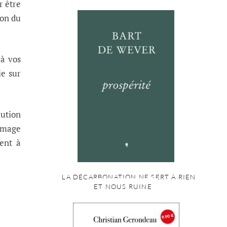
r être
ion du
 à vos
ie sur
rution
’image
ment à
LA DÉCARBONATION NE SERT À RIEN
ET NOUS RUINE