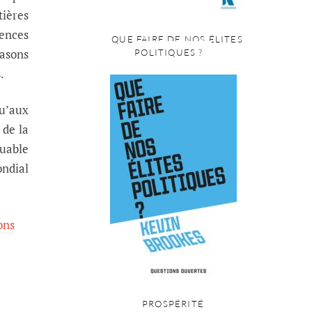
ières
uences
QUE FAIRE DE NOS ÉLITES
rasons
POLITIQUES ?
.
qu’aux
 de la
uable
ondial
ons
PROSPÉRITÉ