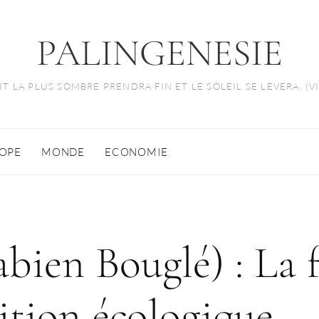
PALINGENESIE
T LA PLUS SOMBRE PRENDRA FIN ET LE SOLEIL SE LÈVERA. (
OPE
MONDE
ECONOMIE
abien Bouglé) : La 
sition écologique