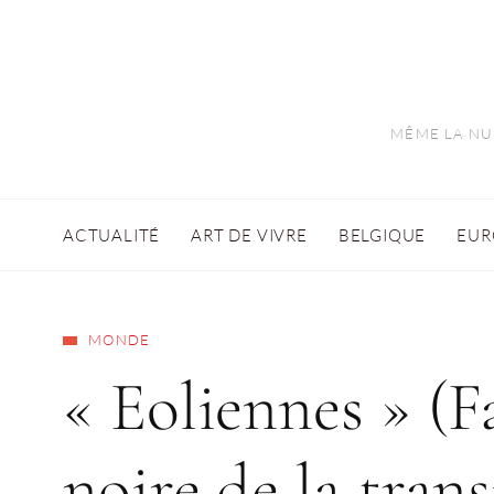
MÊME LA NUI
ACTUALITÉ
ART DE VIVRE
BELGIQUE
EUR
MONDE
« Eoliennes » (F
noire de la tran