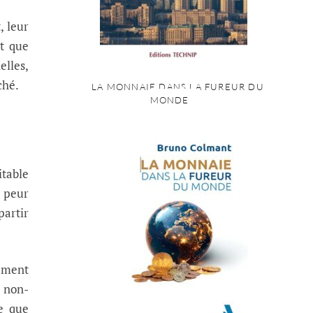
, leur
t que
elles,
ché.
LA MONNAIE DANS LA FUREUR DU
MONDE
table
a peur
partir
ement
 non-
ce que