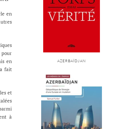
cle en
autres
iques
s pour
mis en
AZERBAÏDJAN
a fait
les et
talées
parmi
vent à