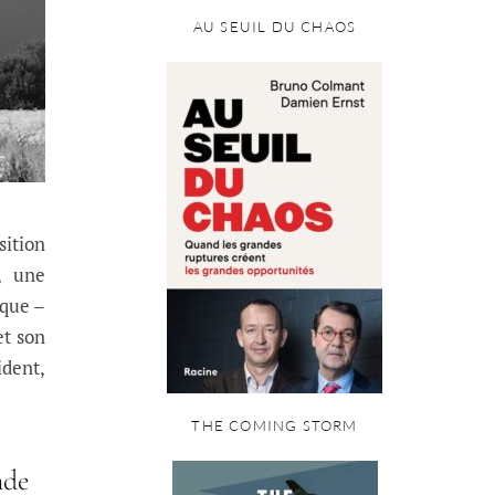
AU SEUIL DU CHAOS
sition
, une
ique –
et son
dent,
THE COMING STORM
nde