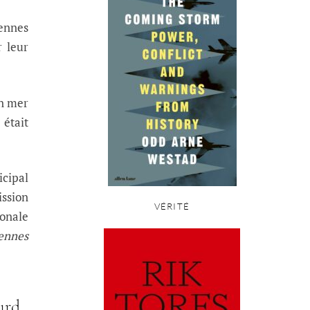
iennes
r leur
en mer
 était
icipal
ission
VÉRITÉ
onale
ennes
urd