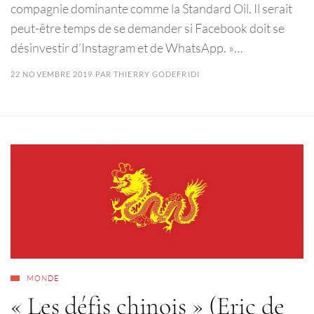
compagnie dominante comme la Standard Oil. Il serait
peut-être temps de se demander si Facebook doit se
désinvestir d’Instagram et de WhatsApp. »…
22 NOVEMBRE 2019
PAR
THIERRY GODEFRIDI
MONDE
« Les défis chinois » (Eric de