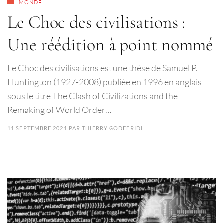
MONDE
Le Choc des civilisations :
Une réédition à point nommé
Le Choc des civilisations est une thèse de Samuel P.
Huntington (1927-2008) publiée en 1996 en anglais
sous le titre The Clash of Civilizations and the
Remaking of World Order…
11 SEPTEMBRE 2021
PAR
THIERRY GODEFRIDI