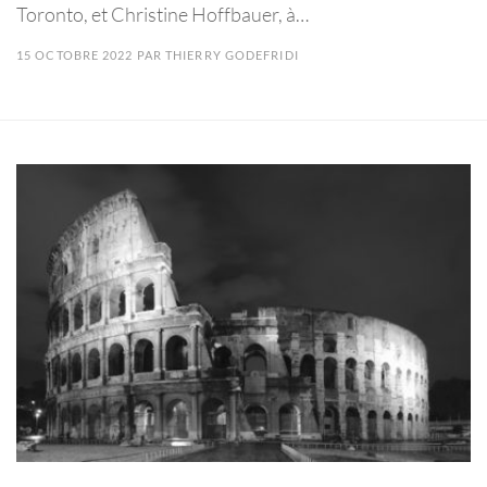
Toronto, et Christine Hoffbauer, à…
15 OCTOBRE 2022
PAR
THIERRY GODEFRIDI