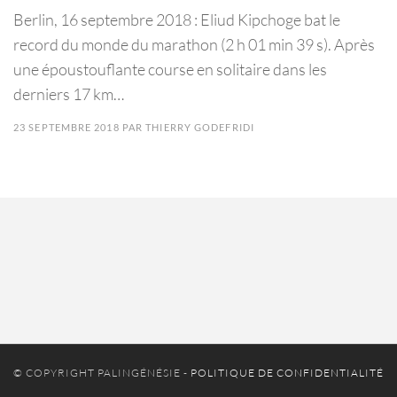
Berlin, 16 septembre 2018 : Eliud Kipchoge bat le
record du monde du marathon (2 h 01 min 39 s). Après
une époustouflante course en solitaire dans les
derniers 17 km…
23 SEPTEMBRE 2018
PAR
THIERRY GODEFRIDI
© COPYRIGHT PALINGÉNÉSIE -
POLITIQUE DE CONFIDENTIALITÉ