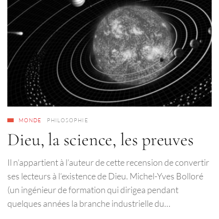
MONDE
PHILOSOPHIE
Dieu, la science, les preuves
Il n’appartient à l’auteur de cette recension de convertir
ses lecteurs à l’existence de Dieu. Michel-Yves Bolloré
(un ingénieur de formation qui dirigea pendant
quelques années la branche industrielle du…