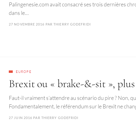
Palingenesie.com avait consacré ses trois dernières chro
dans le…
27 NOVEMBRE 2016
PAR
THIERRY GODEFRIDI
EUROPE
Brexit ou « brake-&-sit », plu
Faut-il vraiment s’attendre au scénario du pire ? Non, q
Fondamentalement, le référendum sur le Brexit ne chan
27 JUIN 2016
PAR
THIERRY GODEFRIDI