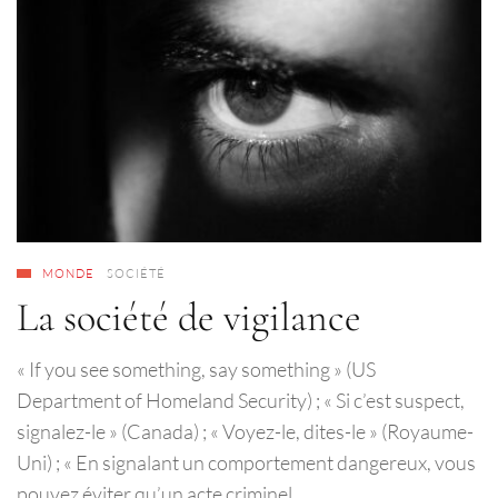
MONDE
SOCIÉTÉ
La société de vigilance
« If you see something, say something » (US
Department of Homeland Security) ; « Si c’est suspect,
signalez-le » (Canada) ; « Voyez-le, dites-le » (Royaume-
Uni) ; « En signalant un comportement dangereux, vous
pouvez éviter qu’un acte criminel…