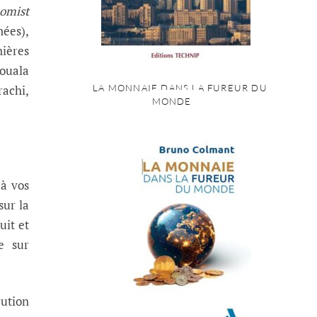
omist
nées),
nières
ouala
LA MONNAIE DANS LA FUREUR DU
achi,
MONDE
 à vos
sur la
uit et
e sur
rution