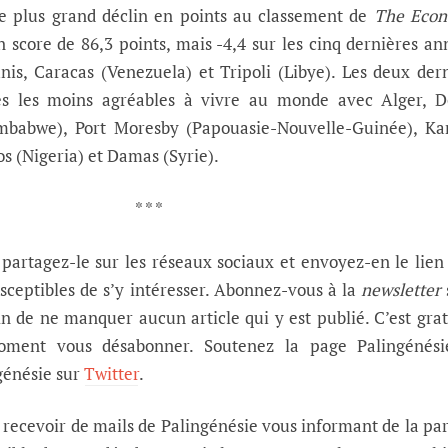
le plus grand déclin en points au classement de
The Econ
n score de 86,3 points, mais -4,4 sur les cinq dernières an
is, Caracas (Venezuela) et Tripoli (Libye). Les deux der
les les moins agréables à vivre au monde avec Alger, D
mbabwe), Port Moresby (Papouasie-Nouvelle-Guinée), Kar
s (Nigeria) et Damas (Syrie).
* * *
, partagez-le sur les réseaux sociaux et envoyez-en le lien
sceptibles de s’y intéresser. Abonnez-vous à la
newsletter
in de ne manquer aucun article qui y est publié. C’est grat
ment vous désabonner. Soutenez la page Palingénési
génésie sur
Twitter
.
s recevoir de mails de Palingénésie vous informant de la pa