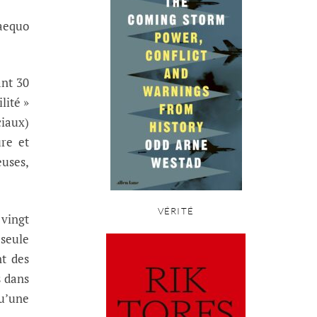
 aequo
ant 30
lité »
ciaux)
ure et
euses,
VÉRITÉ
 vingt
 seule
nt des
s dans
u’une