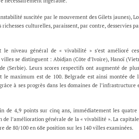
re nécessairement ingérable.
l’instabilité suscitée par le mouvement des Gilets jaunes), L
 richesses culturelles, paraissent, par contre, desservies pa
t le niveau général de « vivabilité » s’est amélioré ce
villes se distinguent : Abidjan (Côte d’Ivoire), Hanoï (Vie
de (Serbie). Leurs scores respectifs ont augmenté de plu
nt le maximum est de 100. Belgrade est ainsi montée de 
grâce à ses progrès dans les domaines de l’infrastructure 
in de 4,9 points sur cinq ans, immédiatement les quatre 
n de l’amélioration générale de la « vivabilité ». La capitale
re de 80/100 en 68e position sur les 140 villes examinées.