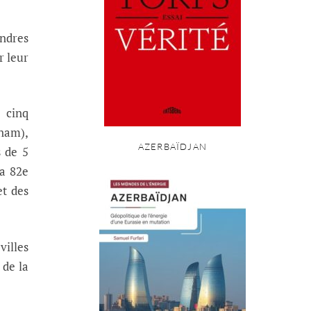
ondres
r leur
s cinq
tnam),
AZERBAÏDJAN
s de 5
la 82e
et des
villes
 de la