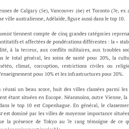
iennes de Calgary (5e), Vancouver (6e) et Toronto (7e, ex
e ville australienne, Adélaïde, figure aussi dans le top 10.
omist
tiennent compte de cinq grandes catégories repren
antitatifs et affectées de pondérations différentes : la « stabi
ité, à la terreur, aux conflits militaires, aux troubles so
s le total général, les soins de santé pour 20%, la cult
téo, climat, corruption, restrictions civiles ou religi
 l’enseignement pour 10% et les infrastructures pour 20%.
réussi un beau score, huit des villes classées parmi les
ent étant situées en Europe. Néanmoins, outre Vienne, la
dans le top 10 est Copenhague. En général, le classeme
t
est dominé par les villes de moyenne importance située
que la présence de Tokyo au 7e rang témoigne de ce q