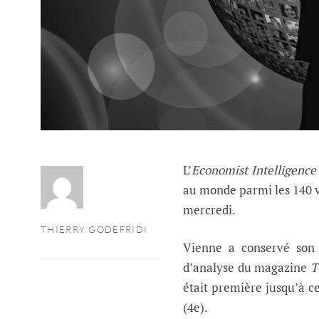
L’
Economist Intelligence
au monde parmi les 140 v
mercredi.
THIERRY GODEFRIDI
Vienne a conservé son 
d’analyse du magazine
T
était première jusqu’à c
(4e).