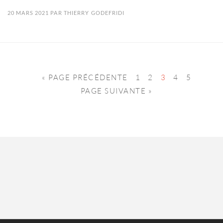
20 MARS 2021
PAR
THIERRY GODEFRIDI
« PAGE PRÉCÉDENTE
1
2
3
4
5
PAGE SUIVANTE »