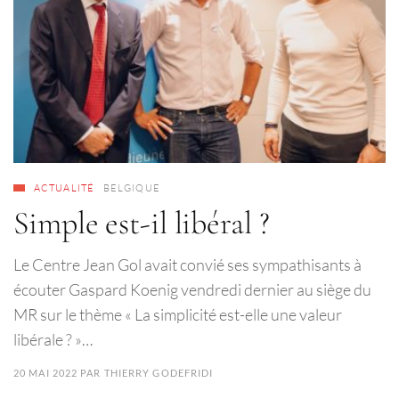
ACTUALITÉ
BELGIQUE
Simple est-il libéral ?
Le Centre Jean Gol avait convié ses sympathisants à
écouter Gaspard Koenig vendredi dernier au siège du
MR sur le thème « La simplicité est-elle une valeur
libérale ? »…
20 MAI 2022
PAR
THIERRY GODEFRIDI