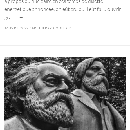
à propos du nucléaire en ces temps de disette
énergétique annoncée, on eût cru qu’il eût fallu ouvrir
grand les…
16 AVRIL 2022
PAR
THIERRY GODEFRIDI