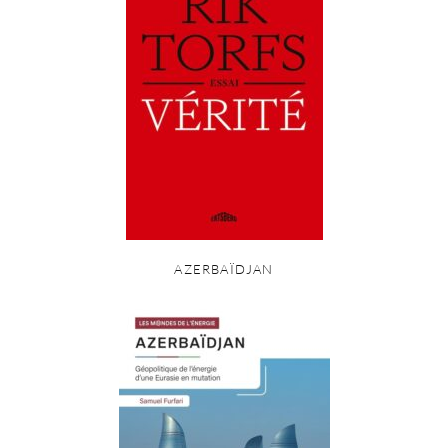
AZERBAÏDJAN