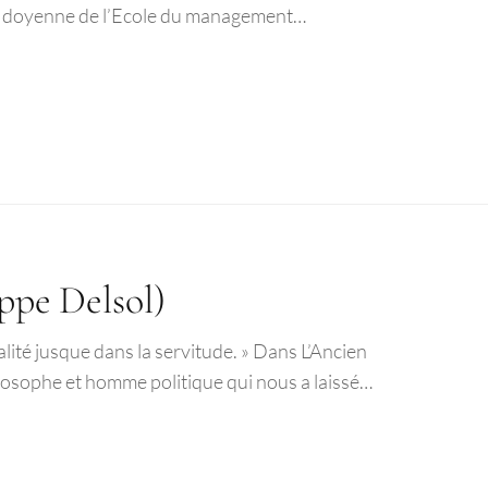
tre doyenne de l’Ecole du management…
ippe Delsol)
galité jusque dans la servitude. » Dans L’Ancien
ilosophe et homme politique qui nous a laissé…