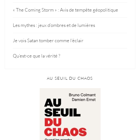
« The Coming Storm » : Avis de tempête géopolitique
Les mythes : jeux d’ombres et de lumières
Je vois Satan tomber comme l’éclair
Qu’est-ce que la vérité ?
AU SEUIL DU CHAOS