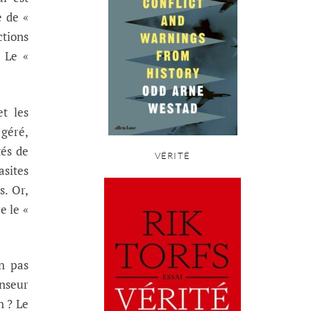
e de «
ctions
 Le «
et les
 géré,
tés de
VÉRITÉ
asites
. Or,
e le «
n pas
enseur
n ? Le