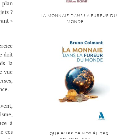
n plan
jets ?
LA MONNAIE DANS LA FUREUR DU
vant »
MONDE
ercice
e doit
is la
ne vue
erses,
nce.
ivent,
nisme,
lace à
ue ces
QUE FAIRE DE NOS ÉLITES