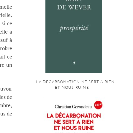
rmelle
ielle.
 si ce
elle à
Sauf à
probre
it-ce
ire un
LA DÉCARBONATION NE SERT À RIEN
ET NOUS RUINE
ouvoir
ies de
ombre,
lus de