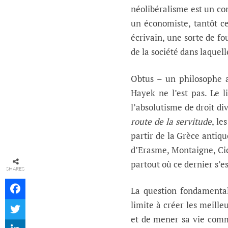
néolibéralisme est un con
un économiste, tantôt c
écrivain, une sorte de f
de la société dans laquel
Obtus – un philosophe an
Hayek ne l’est pas. Le l
l’absolutisme de droit di
route de la servitude
, le
partir de la Grèce antiqu
d’Erasme, Montaigne, Cic
partout où ce dernier s’e
SHARES
La question fondamenta
limite à créer les meill
et de mener sa vie comm