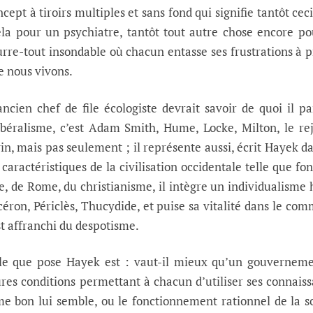
cept à tiroirs multiples et sans fond qui signifie tantôt cec
ela pour un psychiatre, tantôt tout autre chose encore p
ourre-tout insondable où chacun entasse ses frustrations à 
le nous vivons.
cien chef de file écologiste devrait savoir de quoi il pa
ibéralisme, c’est Adam Smith, Hume, Locke, Milton, le re
vin, mais pas seulement ; il représente aussi, écrit Hayek 
s caractéristiques de la civilisation occidentale telle que fo
e, de Rome, du christianisme, il intègre un individualisme 
éron, Périclès, Thucydide, et puise sa vitalité dans le co
st affranchi du despotisme.
le que pose Hayek est : vaut-il mieux qu’un gouverneme
eures conditions permettant à chacun d’utiliser ses connais
e bon lui semble, ou le fonctionnement rationnel de la s