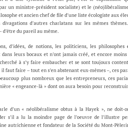
par un ministre-président socialiste) et le (néo)libéralism
losophe et ancien chef de file d’une liste écologiste aux éle
 divagations d’autres charlatans sur les mêmes thèmes.
 d’être du pareil au même.
ons, d’idées, de notions, les politiciens, les philosophes 
 dans leurs bocaux et n’ont jamais créé, et encore moins
 cherché à s’y faire embaucher et se sont toujours conten
il faut faire – tout en s’en abstenant eux-mêmes –, ces par
aucoup plus nombreux que les entrepreneurs, ces parias
rnière « engeance-là » dont on aura besoin pour reconstruir
le d’un « néolibéralisme obtus à la Hayek », ne doit-o
r s’il a lu la moindre page de l’oeuvre de l’illustre p
gine autrichienne et fondateur de la Société du Mont-Pèleri