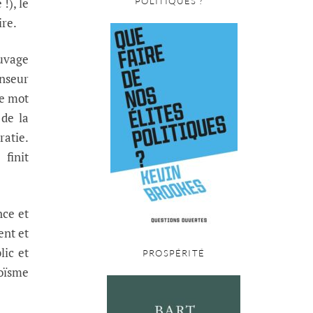
!), le
POLITIQUES ?
ire.
auvage
enseur
le mot
 de la
ratie.
finit
nce et
ent et
lic et
PROSPÉRITÉ
goïsme