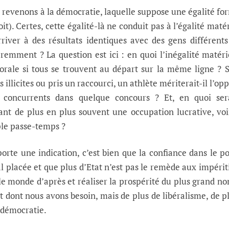
en revenons à la démocratie, laquelle suppose une égalité fo
roit). Certes, cette égalité-là ne conduit pas à l’égalité matér
iver à des résultats identiques avec des gens différents
féremment ? La question est ici : en quoi l’inégalité matéri
morale si tous se trouvent au départ sur la même ligne ? 
 illicites ou pris un raccourci, un athlète mériterait-il l’op
 concurrents dans quelque concours ? Et, en quoi sera
nant de plus en plus souvent une occupation lucrative, vo
ple passe-temps ?
porte une indication, c’est bien que la confiance dans le p
l placée et que plus d’Etat n’est pas le remède aux impérit
 le monde d’après et réaliser la prospérité du plus grand n
at dont nous avons besoin, mais de plus de libéralisme, de p
 démocratie.