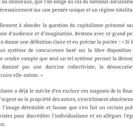
ou immoraux, que l’on songe au cas du national-socialisme 
écessairement sur une pensée unique et un régime totalita
ellement à aborder la question du capitalisme présumé s
anne d’audience et d’imagination. Restons avec ce grand p
n donne une définition claire et en précise la portée : « Si 
 un système de concurrence basé sur la libre disposition
t se rendre compte que seul un tel système permet la démoc
dominé par une doctrine collectiviste, la démocratie 
truire elle-même. »
alisme a déjà le mérite d’en exclure ces magnats de la fina
 l’argent ou la propriété des autres, s’enrichissent obscènem
 l’image détestable et fausse que s’en fait un certain pub
ivistes pour discréditer l’individualisme et en alléguer l’é
ux.