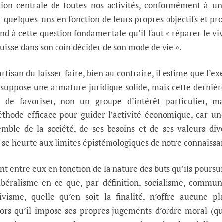
ation centrale de toutes nos activités, conformément à u
 quelques-uns en fonction de leurs propres objectifs et pro
nd à cette question fondamentale qu’il faut « réparer le vi
uisse dans son coin décider de son mode de vie ».
tisan du laisser-faire, bien au contraire, il estime que l’ex
résuppose une armature juridique solide, mais cette dernièr
 de favoriser, non un groupe d’intérêt particulier, ma
éthode efficace pour guider l’activité économique, car u
mble de la société, de ses besoins et de ses valeurs div
, se heurte aux limites épistémologiques de notre connaissa
ent entre eux en fonction de la nature des buts qu’ils poursu
libéralisme en ce que, par définition, socialisme, commu
tivisme, quelle qu’en soit la finalité, n’offre aucune p
 lors qu’il impose ses propres jugements d’ordre moral (q