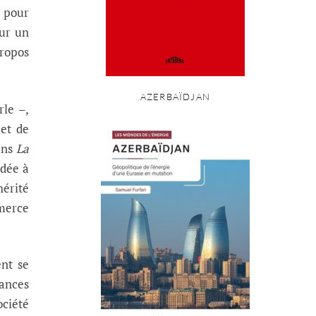
i pour
our un
propos
AZERBAÏDJAN
rle –,
jet de
dans
La
ndée à
hérité
mmerce
nt se
sances
ociété