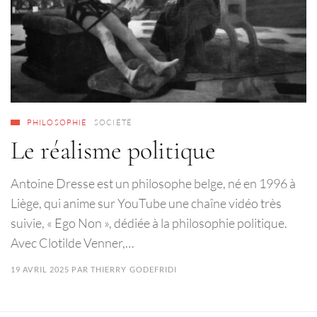
PHILOSOPHIE
SOCIÉTÉ
Le réalisme politique
Antoine Dresse est un philosophe belge, né en 1996 à
Liège, qui anime sur YouTube une chaîne vidéo très
suivie, « Ego Non », dédiée à la philosophie politique.
Avec Clotilde Venner,…
19 AVRIL 2025
PAR
THIERRY GODEFRIDI