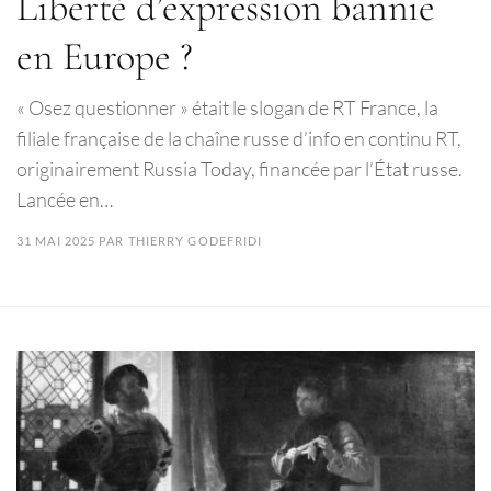
Liberté d’expression bannie
en Europe ?
« Osez questionner » était le slogan de RT France, la
filiale française de la chaîne russe d’info en continu RT,
originairement Russia Today, financée par l’État russe.
Lancée en…
31 MAI 2025
PAR
THIERRY GODEFRIDI