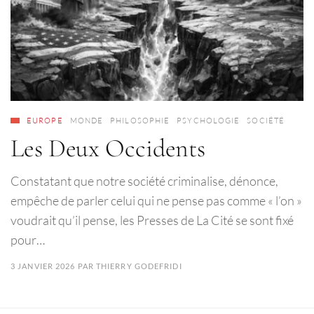
EUROPE
MONDE
PHILOSOPHIE
PSYCHOLOGIE
SOCIÉTÉ
Les Deux Occidents
Constatant que notre société criminalise, dénonce,
empêche de parler celui qui ne pense pas comme « l’on »
voudrait qu’il pense, les Presses de La Cité se sont fixé
pour…
3 JANVIER 2026
PAR
THIERRY GODEFRIDI