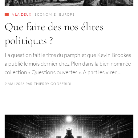
A LA DEUX
ECONOMIE
EUROPE
Que faire des nos élites
politiques ?
La question fait le titre du pamphlet que Kevin Brookes
a publié le mois dernier chez Plon dans la bien nommée
collection « Questions ouvertes ». A part les virer,…
9 MAI 2026
PAR
THIERRY GODEFRIDI