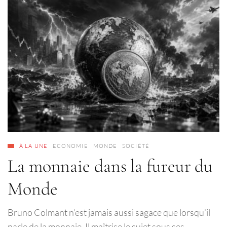
À LA UNE
ECONOMIE
MONDE
SOCIÉTÉ
La monnaie dans la fureur du
Monde
Bruno Colmant n’est jamais aussi sagace que lorsqu’il
parle de la monnaie. Il maîtrise le sujet sous ses