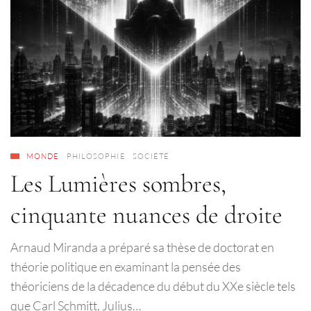
MONDE
PHILOSOPHIE
SOCIÉTÉ
Les Lumières sombres,
cinquante nuances de droite
Arnaud Miranda a préparé sa thèse de doctorat en
théorie politique en examinant la pensée des
théoriciens de la décadence du début du XXe siècle tels
que Carl Schmitt, Julius…