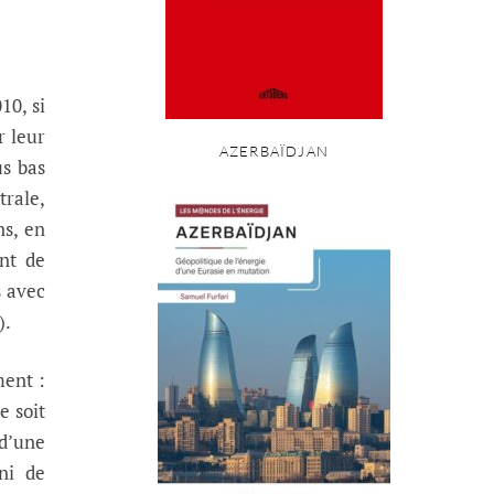
10, si
r leur
AZERBAÏDJAN
us bas
trale,
ns, en
ent de
s avec
).
ment :
e soit
 d’une
ni de