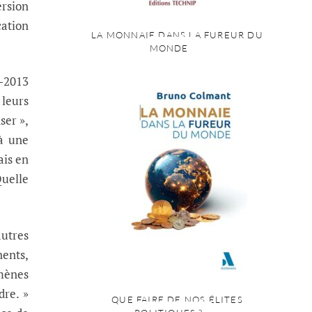
ersion
cation
LA MONNAIE DANS LA FUREUR DU
MONDE
2-2013
 leurs
ser »,
à une
ais en
Quelle
autres
nents,
mènes
dre. »
QUE FAIRE DE NOS ÉLITES