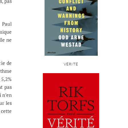
s, pas
0 Paul
omique
lle ne
rie de
VÉRITÉ
rythme
e 5,2%
nt pas
i n’en
ur les
 cette