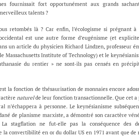
nes fournissait fort opportunément aux grands sachan
merveilleux talents ?
 retombés là ? Car enfin, l’écologisme si prégnant à 
ccidental est une autre forme d’eugénisme (et explicit
ns un article du physicien Richard Lindzen, professeur é
le Massachusetts Institute of Technology) et le keynésiani
uthanasie du rentier » ne sont-ils pas censés en précipi
’est la fonction de thésaurisation de monnaies encore ados
aractère
naturel
de leur fonction transactionnelle. Que cet a 
al n’échappera à personne. Le keynésianisme subséquent
édané de planisme marxiste, a démontré son caractère vé
La stagflation ne fut-elle pas la conséquence des déf
de la convertibilité en or du dollar US en 1971 avant que de 