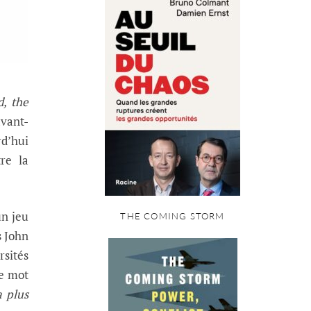
d, the
avant-
rd’hui
re la
un jeu
THE COMING STORM
s John
rsités
Le mot
 plus