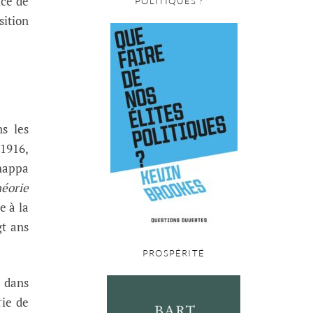
ice de
POLITIQUES ?
sition
s les
 1916,
happa
éorie
e à la
gt ans
PROSPÉRITÉ
s dans
rie de