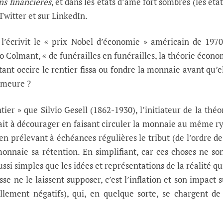
ns financières
, et dans les états d’âme fort sombres (les état
Twitter et sur LinkedIn.
’écrivit le « prix Nobel d’économie » américain de 197
o Colmant, « de funérailles en funérailles, la théorie écon
tant occire le rentier fissa ou fondre la monnaie avant qu’e
n meure ?
tier » que Silvio Gesell (1862-1930), l’initiateur de la théo
ait à décourager en faisant circuler la monnaie au même 
en prélevant à échéances régulières le tribut (de l’ordre d
monnaie sa rétention. En simplifiant, car ces choses ne so
ssi simples que les idées et représentations de la réalité qu
se ne le laissent supposer, c’est l’inflation et son impact s
ellement négatifs), qui, en quelque sorte, se chargent de