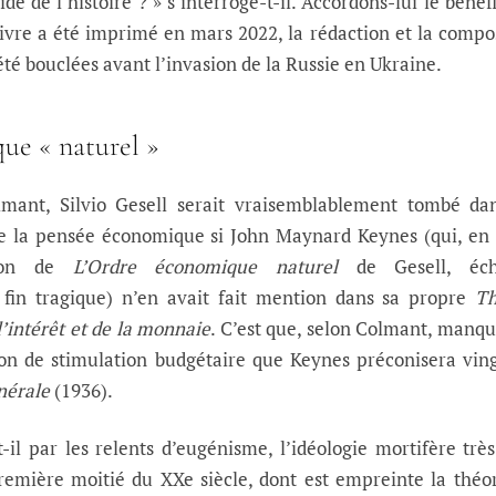
ide de l’histoire ? » s’interroge-t-il. Accordons-lui le bénéf
 livre a été imprimé en mars 2022, la rédaction et la compo
été bouclées avant l’invasion de la Russie en Ukraine.
ue « naturel »
mant, Silvio Gesell serait vraisemblablement tombé dan
 de la pensée économique si John Maynard Keynes (qui, en
tion de
L’Ordre économique naturel
de Gesell, éc
fin tragique) n’en avait fait mention dans sa propre
Th
l’intérêt et de la monnaie
. C’est que, selon Colmant, manqu
ion de stimulation budgétaire que Keynes préconisera vin
nérale
(1936).
t-il par les relents d’eugénisme, l’idéologie mortifère trè
remière moitié du XXe siècle, dont est empreinte la théo