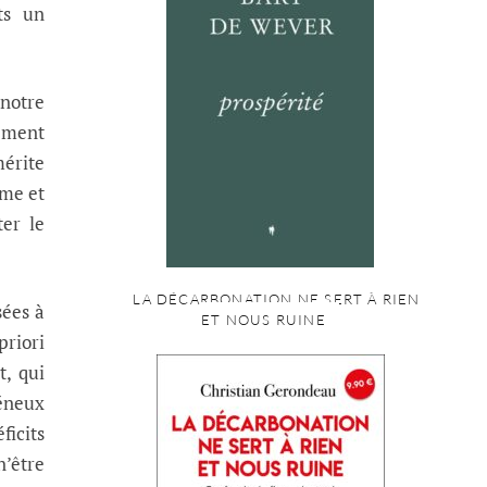
ts un
notre
ement
mérite
sme et
ter le
LA DÉCARBONATION NE SERT À RIEN
sées à
ET NOUS RUINE
priori
, qui
néneux
icits
n’être