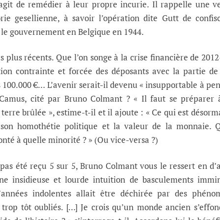
git de remédier à leur propre incurie. Il rappelle une v
rie gesellienne, à savoir l’opération dite Gutt de confis
 le gouvernement en Belgique en 1944.
s plus récents. Que l’on songe à la crise financière de 201
ion contrainte et forcée des déposants avec la partie de
s 100.000 €… L’avenir serait-il devenu « insupportable à pen
Camus, cité par Bruno Colmant ? « Il faut se préparer 
rre brûlée », estime-t-il et il ajoute : « Ce qui est désorm
l, son homothétie politique et la valeur de la monnaie. 
nté à quelle minorité ? » (Ou vice-versa ?)
t pas été reçu 5 sur 5, Bruno Colmant vous le ressert en d’
ne insidieuse et lourde intuition de basculements immi
années indolentes allait être déchirée par des phéno
 trop tôt oubliés. […] Je crois qu’un monde ancien s’effon