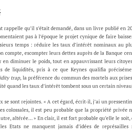
é
 rappelle qu’il s’était demandé, dans un livre publié en 20
omentaient pas à l’époque le projet cynique de faire baisse
sieurs temps : réduire les taux d’intérêt nominaux au pl
bon compte, escompter leurs dettes auprès de la Banque cen
ur en diminuer le poids, tout en appauvrissant leurs citoye
rs de liquidités, pris à ce que Keynes qualifia précisém
idity trap
, la préférence du commun des mortels aux prise
idité quand les taux d’intérêt tombent sous un certain niveau
ux se sont rejointes. « A cet égard, écrit-il, j’ai un pressenti
es colossales, il est peu probable que la propriété privée n
tre, altérée… » En clair, il est fort probable qu’elle le soit,
 les Etats ne manquent jamais d’idées de représailles 