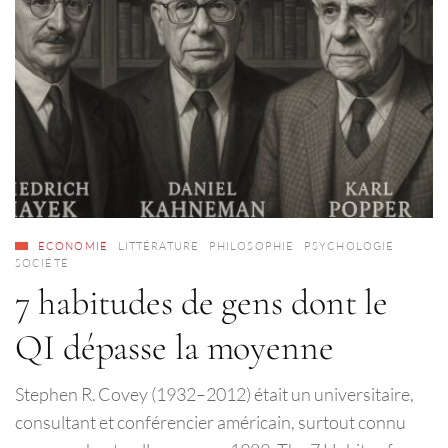
ECONOMIE
LITTÉRATURE
PHILOSOPHIE
PSYCHOLOGIE
SOCIÉTÉ
7 habitudes de gens dont le
QI dépasse la moyenne
Stephen R. Covey (1932–2012) était un universitaire,
consultant et conférencier américain, surtout connu