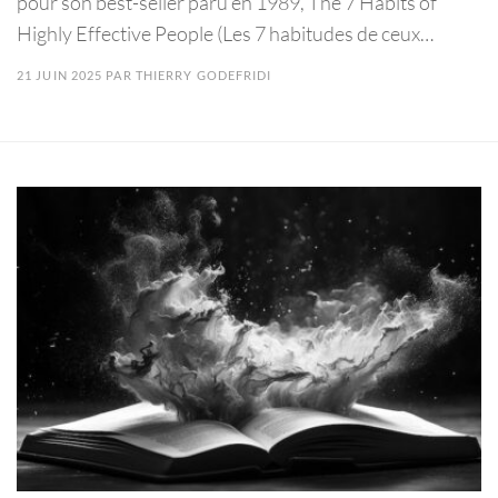
pour son best-seller paru en 1989, The 7 Habits of
Highly Effective People (Les 7 habitudes de ceux…
21 JUIN 2025
PAR
THIERRY GODEFRIDI