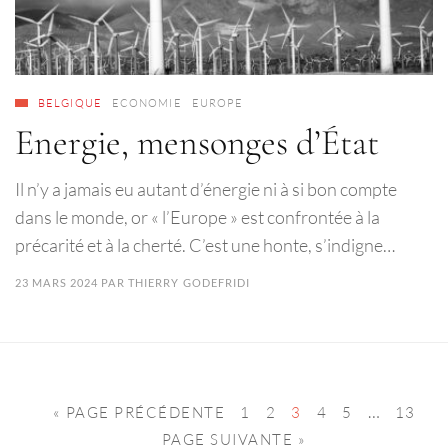
BELGIQUE
ECONOMIE
EUROPE
Energie, mensonges d’État
Il n’y a jamais eu autant d’énergie ni à si bon compte
dans le monde, or « l’Europe » est confrontée à la
précarité et à la cherté. C’est une honte, s’indigne…
23 MARS 2024
PAR
THIERRY GODEFRIDI
…
« PAGE PRÉCÉDENTE
1
2
3
4
5
13
PAGE SUIVANTE »