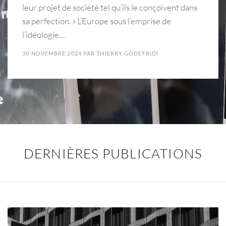
leur projet de société tel qu’ils le conçoivent dans
sa perfection. » L’Europe sous l’emprise de
l’idéologie…
30 NOVEMBRE 2024
PAR
THIERRY GODEFRIDI
DERNIÈRES PUBLICATIONS