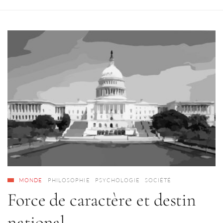
MONDE
PHILOSOPHIE
PSYCHOLOGIE
SOCIÉTÉ
Force de caractère et destin
national