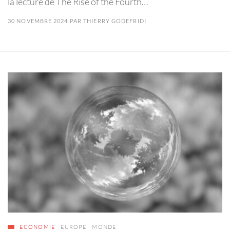
la lecture de The Rise of the Fourth…
30 NOVEMBRE 2024
PAR
THIERRY GODEFRIDI
ECONOMIE
EUROPE
MONDE