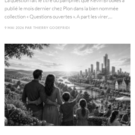
La question fait le titre du pamphlet que Kevin Brookes a
publié le mois dernier chez Plon dans la bien nommée
collection « Questions ouvertes ». A part les virer,…
9 MAI 2026
PAR
THIERRY GODEFRIDI