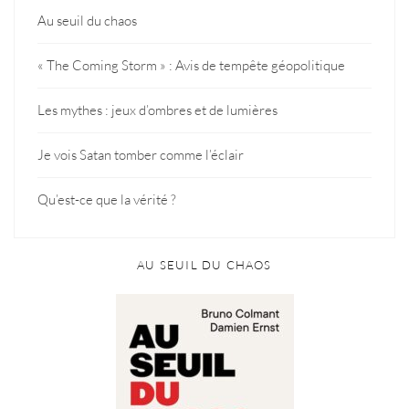
Au seuil du chaos
« The Coming Storm » : Avis de tempête géopolitique
Les mythes : jeux d’ombres et de lumières
Je vois Satan tomber comme l’éclair
Qu’est-ce que la vérité ?
AU SEUIL DU CHAOS